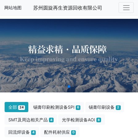
苏州圆旋再生资源回收有限公司
网站地图
全部
锡膏印刷检测设备SPI
锡膏印刷设备
24
6
2
SMT及周边相关产品
光学检测设备AOI
4
8
回流焊设备
配件耗材供应
4
0